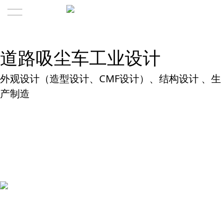
首页
道路吸尘车工业设计
服务内容
外观设计（造型设计、CMF设计）、结构设计 、生
水者方法论
产制造
成功案例
水者视角
关于水者
联系我们
水者历程
道路吸尘车工业设计
规模与团队