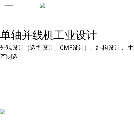
首页
单轴并线机工业设计
服务内容
外观设计（造型设计、CMF设计）、结构设计 、生
水者方法论
产制造
成功案例
水者视角
关于水者
联系我们
水者历程
单轴并线机工业设计
规模与团队